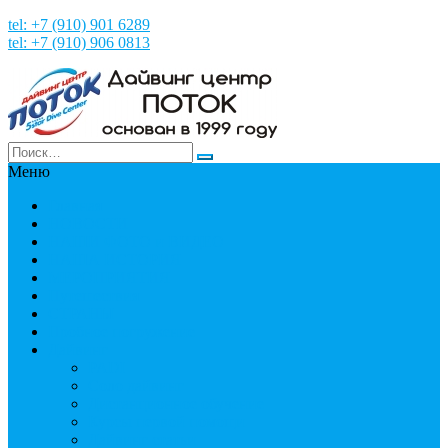
tel: +7 (910) 901 6289
tel: +7 (910) 906 0813
Меню
Главная
НОВОСТИ
НАШИ ФОТО и ВИДЕО
НАША ИСТОРИЯ
МЕРОПРИЯТИЯ
Путешествия
СТРАНЫ
Пробное погружение
Дайвинг
PADI
Соло дайвинг
Дистанционное обучение
Курсы первой помощи
Дайвинг статьи