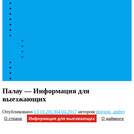
Дайвинг курсы
Детский дайвинг
Технический дайвинг
Фридайвинг
Летний лагерь
Цены на дайвинг
Инструкторы
Головин Андрей Алексеевич
Головина Татьяна Алексеевна
Генералова Алёна Андреевна
Доронин Андрей Николаевич
О дайвинг центре
ОТЗЫВЫ
МАГАЗИН
Контакты
Палау — Информация для
выезжающих
Опубликовано
13.10.2013
04.04.2017
автором
doronin_andrej
О стране
Информация для выезжающих
О дайвинге