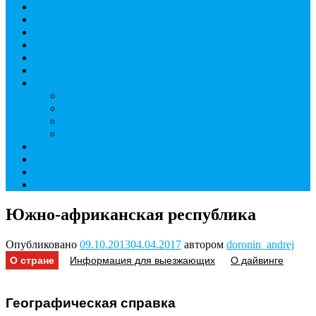
Дайвинг курсы
Детский дайвинг
Технический дайвинг
Фридайвинг
Летний лагерь
Цены на дайвинг
Инструкторы
Головин Андрей Алексеевич
Головина Татьяна Алексеевна
Генералова Алёна Андреевна
Доронин Андрей Николаевич
О дайвинг центре
ОТЗЫВЫ
МАГАЗИН
Контакты
Южно-африканская республика
Опубликовано
09.10.2013
04.04.2017
автором
doronin_andrej
О стране
Информация для выезжающих
О дайвинге
Географическая справка