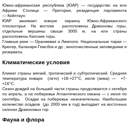
Южно-африканская республика (ЮАР) — государство на юге
Африки. Столица — Претория, резиденция парламента
— Кейптаун.
ЮАР занимает южную окраину Южно-Африканского
плоскогорья. На востоке расположены Драконовы горы,
отдельные вершины свыше 3000 м, на юге страны
расположены Капские горы.
Главные реки — Оранжевая и Лимпопо. Национальные парки —
Крюгер, Калахари-Гемсбок и др., многочисленные заповедники и
резерваты.
Климатические условия
Климат страны мягкий, тропический и субтропический. Средняя
температура января (лето) +18-+27°С, июля (зима) — +7-
+16°С.
Сезон дождей на большей части страны продолжается с октября
по апрель, а на побережье Атлантического океана — с июня по
сентябрь. Осадки на побережье незначительны. Наибольшее
количество осадков (до 2000 мм в год) выпадает на восточных
склонах Драконовых гор.
Фауна и флора