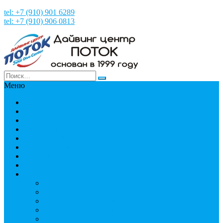
tel: +7 (910) 901 6289
tel: +7 (910) 906 0813
Меню
Главная
НОВОСТИ
НАШИ ФОТО и ВИДЕО
НАША ИСТОРИЯ
МЕРОПРИЯТИЯ
Путешествия
СТРАНЫ
Пробное погружение
Дайвинг
PADI
Соло дайвинг
Дистанционное обучение
Курсы первой помощи
Дайвинг статьи