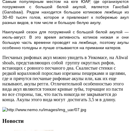
Самым популярным местом на юге ЮАР, где организуются
погружения с большой белой акулой, является Гансбай
(Gansbaai). Рядом находится большое котиковое лежбище из
30-40 тысяч голов, которое и привлекает к побережью акул
разных видов, в том числе и большую белую акулу.
Наилучший сезон для погружений с большой белой акулой —
июль-август. В это время активность котиков низкая и они
большую часть времени проводят на лежбище, поэтому акулы
особенно голодны и лучше отзываются на приманки катеров.
Песчаных рифовых акул можно увидеть в Ункомасе, на Aliwal
shoals, представляющих собой группу округлых рифов,
встающих с ровного песчаного дна. Скалистые стенки с
редкой коралловой порослью изрезаны пещерками и щелями,
где и прячутся песчаные рифовые акулы или, как их еще
называют, акулы регги. Отличительной особенностью этого
вида акул являются тонкие кривые зубы, торчащие из пасти
во все стороны, так, что пасть никогда не закрывается до
конца. Акулы этого вида могут достигать 3,5 м в длину.
Новости