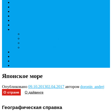
Дайвинг курсы
Детский дайвинг
Технический дайвинг
Фридайвинг
Летний лагерь
Цены на дайвинг
Инструкторы
Головин Андрей Алексеевич
Головина Татьяна Алексеевна
Генералова Алёна Андреевна
Доронин Андрей Николаевич
О дайвинг центре
ОТЗЫВЫ
МАГАЗИН
Контакты
Японское море
Опубликовано
09.10.2013
02.04.2017
автором
doronin_andrej
О стране
О дайвинге
Географическая справка