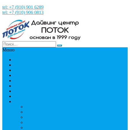
tel: +7 (910) 901 6289
tel: +7 (910) 906 0813
Меню
Главная
НОВОСТИ
НАШИ ФОТО и ВИДЕО
НАША ИСТОРИЯ
МЕРОПРИЯТИЯ
Путешествия
СТРАНЫ
Пробное погружение
Дайвинг
PADI
Соло дайвинг
Дистанционное обучение
Курсы первой помощи
Дайвинг статьи