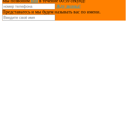
Мы позвоним
вам
в течение 00:
59
секунд!
Жду звонка!
Представьтесь и мы будем называть вас по имени.