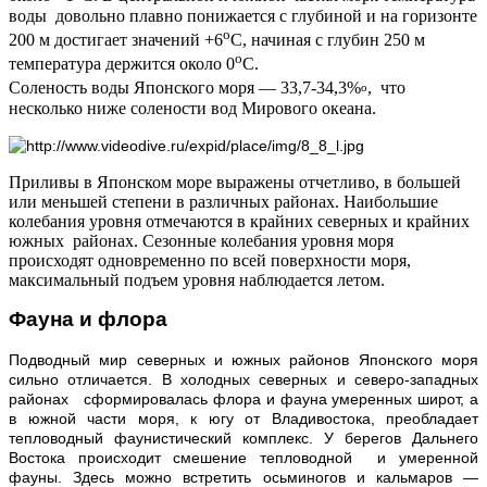
воды довольно плавно понижается с глубиной и на горизонте
о
200 м достигает значений +6
С, начиная с глубин 250 м
о
температура держится около 0
С.
Соленость воды Японского моря — 33,7-34,3%
, что
о
несколько ниже солености вод Мирового океана.
Приливы в Японском море выражены отчетливо, в большей
или меньшей степени в различных районах. Наибольшие
колебания уровня отмечаются в крайних северных и крайних
южных районах. Сезонные колебания уровня моря
происходят одновременно по всей поверхности моря,
максимальный подъем уровня наблюдается летом.
Фауна и флора
Подводный мир северных и южных районов Японского моря
сильно отличается. В холодных северных и северо-западных
районах сформировалась флора и фауна умеренных широт, а
в южной части моря, к югу от Владивостока, преобладает
тепловодный фаунистический комплекс. У берегов Дальнего
Востока происходит смешение тепловодной и умеренной
фауны. Здесь можно встретить осьминогов и кальмаров —