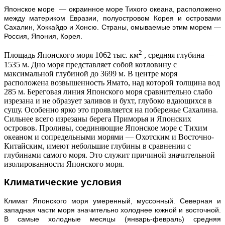
Японское море — окраинное море Тихого океана, расположено
между материком Евразии, полуостровом Корея и островами
Сахалин, Хоккайдо и Хонсю. Страны, омываемые этим морем —
Россия, Япония, Корея.
2
Площадь Японского моря 1062 тыс. км
, средняя глубина —
1535 м. Дно моря представляет собой котловину с
максимальной глубиной до 3699 м. В центре моря
расположена возвышенность Ямато, над которой толщина вод
285 м. Береговая линия Японского моря сравнительно слабо
изрезана и не образует заливов и бухт, глубоко вдающихся в
сушу. Особенно ярко это проявляется на побережье Сахалина.
Сильнее всего изрезаны берега Приморья и Японских
островов. Проливы, соединяющие Японское море с Тихим
океаном и сопредельными морями — Охотским и Восточно-
Китайским, имеют небольшие глубины в сравнении с
глубинами самого моря. Это служит причиной значительной
изолированности Японского моря.
Климатические условия
Климат Японского моря умеренный, муссонный. Северная и
западная части моря значительно холоднее южной и восточной.
В самые холодные месяцы (январь-февраль) средняя