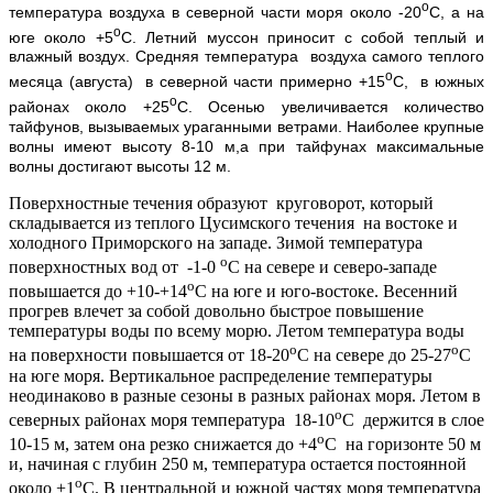
о
температура воздуха в северной части моря около -20
С, а на
о
юге около +5
С. Летний муссон приносит с собой теплый и
влажный воздух. Средняя температура воздуха самого теплого
о
месяца (августа) в северной части примерно +15
С, в южных
о
районах около +25
С. Осенью увеличивается количество
тайфунов, вызываемых ураганными ветрами. Наиболее крупные
волны имеют высоту 8-10 м,а при тайфунах максимальные
волны достигают высоты 12 м.
Поверхностные течения образуют круговорот, который
складывается из теплого Цусимского течения на востоке и
холодного Приморского на западе. Зимой температура
о
поверхностных вод от -1-0
С на севере и северо-западе
о
повышается до +10-+14
С на юге и юго-востоке. Весенний
прогрев влечет за собой довольно быстрое повышение
температуры воды по всему морю. Летом температура воды
о
о
на поверхности повышается от 18-20
С на севере до 25-27
С
на юге моря. Вертикальное распределение температуры
неодинаково в разные сезоны в разных районах моря. Летом в
о
северных районах моря температура 18-10
С держится в слое
о
10-15 м, затем она резко снижается до +4
С на горизонте 50 м
и, начиная с глубин 250 м, температура остается постоянной
о
около +1
С. В центральной и южной частях моря температура