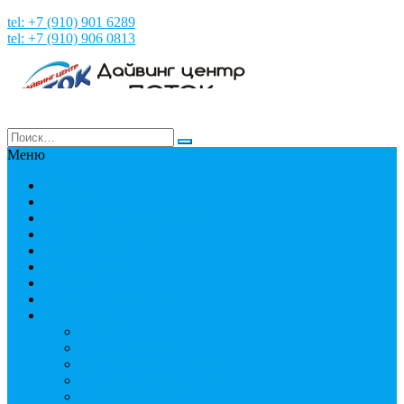
tel: +7 (910) 901 6289
tel: +7 (910) 906 0813
Меню
Главная
НОВОСТИ
НАШИ ФОТО и ВИДЕО
НАША ИСТОРИЯ
МЕРОПРИЯТИЯ
Путешествия
СТРАНЫ
Пробное погружение
Дайвинг
PADI
Соло дайвинг
Дистанционное обучение
Курсы первой помощи
Дайвинг статьи