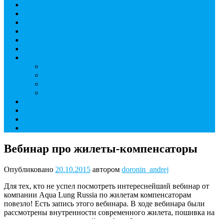
Дайвинг курсы
Детский дайвинг
Технический дайвинг
Фридайвинг
Летний лагерь
Цены на дайвинг
Инструкторы
Головин Андрей Алексеевич
Головина Татьяна Алексеевна
Генералова Алёна Андреевна
Доронин Андрей Николаевич
О дайвинг центре
ОТЗЫВЫ
МАГАЗИН
Контакты
Вебинар про жилеты-компенсаторы
Опубликовано
20.10.2015
автором
doronin_andrej
Для тех, кто не успел посмотреть интереснейший вебинар от
компании Aqua Lung Russia по жилетам компенсаторам
повезло! Есть запись этого вебинара. В ходе вебинара были
рассмотрены внутренности современного жилета, пошивка на