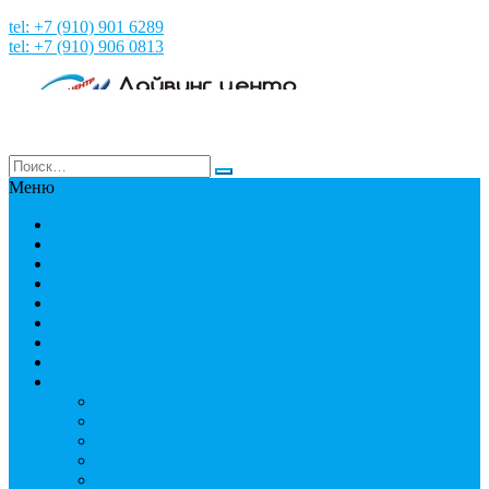
tel: +7 (910) 901 6289
tel: +7 (910) 906 0813
Меню
Главная
НОВОСТИ
НАШИ ФОТО и ВИДЕО
НАША ИСТОРИЯ
МЕРОПРИЯТИЯ
Путешествия
СТРАНЫ
Пробное погружение
Дайвинг
PADI
Соло дайвинг
Дистанционное обучение
Курсы первой помощи
Дайвинг статьи