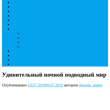
Дайвинг курсы
Детский дайвинг
Технический дайвинг
Фридайвинг
Летний лагерь
Цены на дайвинг
Инструкторы
Головин Андрей Алексеевич
Головина Татьяна Алексеевна
Генералова Алёна Андреевна
Доронин Андрей Николаевич
О дайвинг центре
ОТЗЫВЫ
МАГАЗИН
Контакты
Удивительный ночной подводный мир
Опубликовано
10.07.2019
09.07.2019
автором
doronin_andrej