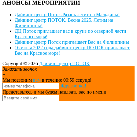
АНОНСЫ МЕРОПРИЯТИЙ
Дайвинг центр Поток-Рязань летит на Мальдивы!
Дайвинг центр ПОТОК. Весна 2025. Летим на
Филиппины!
ДЦ Поток приглашает вас в круиз по северной части
Красного моря!
Дайвинг центр Поток приглашает Вас на Филиппины
16 июля 2022 года дайвинг центр ПОТОК приглашает
Вас на Красное море!
Copyright © 2026
Дайвинг центр ПОТОК
Заказать звонок
+
Мы позвоним
вам
в течение 00:
59
секунд!
Жду звонка!
Представьтесь и мы будем называть вас по имени.