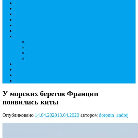
Дайвинг курсы
Детский дайвинг
Технический дайвинг
Фридайвинг
Летний лагерь
Цены на дайвинг
Инструкторы
Головин Андрей Алексеевич
Головина Татьяна Алексеевна
Генералова Алёна Андреевна
Доронин Андрей Николаевич
О дайвинг центре
ОТЗЫВЫ
МАГАЗИН
Контакты
У морских берегов Франции
появились киты
Опубликовано
14.04.2020
13.04.2020
автором
doronin_andrej