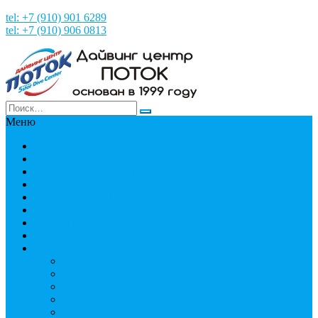
tel: +7 (910) 901 6289
tel: +7 (910) 906 0813
Меню
Главная
НОВОСТИ
НАШИ ФОТО и ВИДЕО
НАША ИСТОРИЯ
МЕРОПРИЯТИЯ
Путешествия
СТРАНЫ
Пробное погружение
Дайвинг
PADI
Соло дайвинг
Дистанционное обучение
Курсы первой помощи
Дайвинг статьи