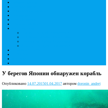
Дайвинг курсы
Детский дайвинг
Технический дайвинг
Фридайвинг
Летний лагерь
Цены на дайвинг
Инструкторы
Головин Андрей Алексеевич
Головина Татьяна Алексеевна
Генералова Алёна Андреевна
Доронин Андрей Николаевич
О дайвинг центре
ОТЗЫВЫ
МАГАЗИН
Контакты
У берегов Японии обнаружен корабль
Опубликовано
14.07.2015
01.04.2017
автором
doronin_andrej