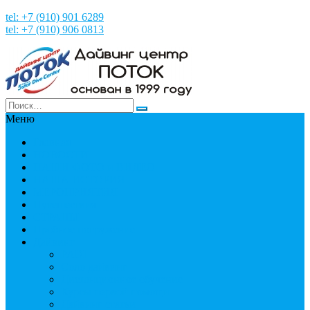
tel: +7 (910) 901 6289
tel: +7 (910) 906 0813
Меню
Главная
НОВОСТИ
НАШИ ФОТО и ВИДЕО
НАША ИСТОРИЯ
МЕРОПРИЯТИЯ
Путешествия
СТРАНЫ
Пробное погружение
Дайвинг
PADI
Соло дайвинг
Дистанционное обучение
Курсы первой помощи
Дайвинг статьи