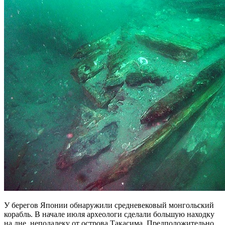
У берегов Японии обнаружили средневековый монгольский
корабль. В начале июля археологи сделали большую находку
на дне, неподалеку от острова Такасима. Предположительно