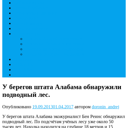
Дайвинг курсы
Детский дайвинг
Технический дайвинг
Фридайвинг
Летний лагерь
Цены на дайвинг
Инструкторы
Головин Андрей Алексеевич
Головина Татьяна Алексеевна
Генералова Алёна Андреевна
Доронин Андрей Николаевич
О дайвинг центре
ОТЗЫВЫ
МАГАЗИН
Контакты
У берегов штата Алабама обнаружили
подводный лес.
Опубликовано
19.09.2013
01.04.2017
автором
doronin_andrej
У берегов штата Алабама экожурналист Бен Реинс обнаружил
подводный лес. По подсчётам учёных лесу уже около 50
тысяч лет. Находка находится на глубине 18 метров и 15