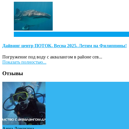
4
Ноя
Дайвинг центр ПОТОК. Весна 2025. Летим на Филиппины!
Погружение под воду с аквалангом в районе сев...
Показать полностью...
Отзывы
Анна Ломакина