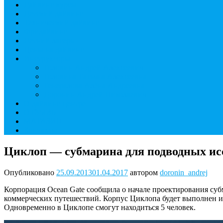
Дайвинг курсы
Детский дайвинг
Технический дайвинг
Фридайвинг
Летний лагерь
Цены на дайвинг
Инструкторы
Головин Андрей Алексеевич
Головина Татьяна Алексеевна
Генералова Алёна Андреевна
Доронин Андрей Николаевич
О дайвинг центре
ОТЗЫВЫ
МАГАЗИН
Контакты
Циклоп — субмарина для подводных ис
Опубликовано
25.09.2013
01.04.2017
автором
doronin_andrej
Корпорация Ocean Gate сообщила о начале проектирования суб
коммерческих путешествий. Корпус Циклопа будет выполнен из
Одновременно в Циклопе смогут находиться 5 человек.