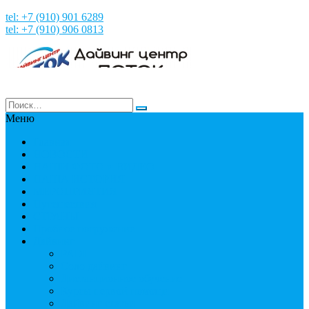
tel: +7 (910) 901 6289
tel: +7 (910) 906 0813
Меню
Главная
НОВОСТИ
НАШИ ФОТО и ВИДЕО
НАША ИСТОРИЯ
МЕРОПРИЯТИЯ
Путешествия
СТРАНЫ
Пробное погружение
Дайвинг
PADI
Соло дайвинг
Дистанционное обучение
Курсы первой помощи
Дайвинг статьи