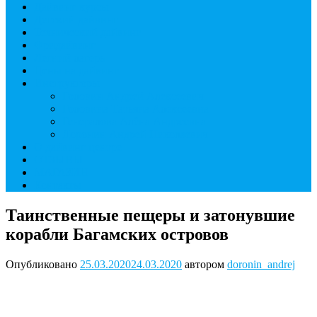
Дайвинг курсы
Детский дайвинг
Технический дайвинг
Фридайвинг
Летний лагерь
Цены на дайвинг
Инструкторы
Головин Андрей Алексеевич
Головина Татьяна Алексеевна
Генералова Алёна Андреевна
Доронин Андрей Николаевич
О дайвинг центре
ОТЗЫВЫ
МАГАЗИН
Контакты
Таинственные пещеры и затонувшие
корабли Багамских островов
Опубликовано
25.03.2020
24.03.2020
автором
doronin_andrej