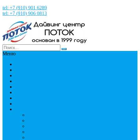
tel: +7 (910) 901 6289
tel: +7 (910) 906 0813
Меню
Главная
НОВОСТИ
НАШИ ФОТО и ВИДЕО
НАША ИСТОРИЯ
МЕРОПРИЯТИЯ
Путешествия
СТРАНЫ
Пробное погружение
Дайвинг
PADI
Соло дайвинг
Дистанционное обучение
Курсы первой помощи
Дайвинг статьи