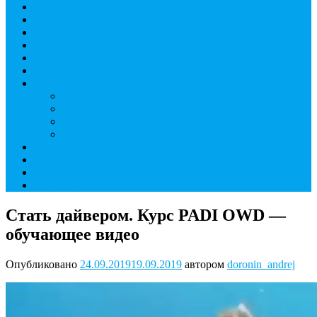
Дайвинг курсы
Детский дайвинг
Технический дайвинг
Фридайвинг
Летний лагерь
Цены на дайвинг
Инструкторы
Головин Андрей Алексеевич
Головина Татьяна Алексеевна
Генералова Алёна Андреевна
Доронин Андрей Николаевич
О дайвинг центре
ОТЗЫВЫ
МАГАЗИН
Контакты
Стать дайвером. Курс PADI OWD —
обучающее видео
Опубликовано
24.09.2019
19.09.2019
автором
doronin_andrej