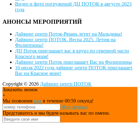
Видео и фото погружений ДЦ ПОТОК в августе 2023
года
АНОНСЫ МЕРОПРИЯТИЙ
Дайвинг центр Поток-Рязань летит на Мальдивы!
Дайвинг центр ПОТОК. Весна 2025. Летим на
Филиппины!
ДЦ Поток приглашает вас в круиз по северной части
Красного моря!
Дайвинг центр Поток приглашает Вас на Филиппины
16 июля 2022 года дайвинг центр ПОТОК приглашает
Вас на Красное море!
Copyright © 2026
Дайвинг центр ПОТОК
Заказать звонок
+
Мы позвоним
вам
в течение 00:
59
секунд!
Жду звонка!
Представьтесь и мы будем называть вас по имени.