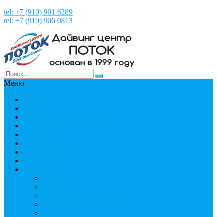
tel: +7 (910) 901 6289
tel: +7 (910) 906 0813
Меню
Главная
НОВОСТИ
НАШИ ФОТО и ВИДЕО
НАША ИСТОРИЯ
МЕРОПРИЯТИЯ
Путешествия
СТРАНЫ
Пробное погружение
Дайвинг
PADI
Соло дайвинг
Дистанционное обучение
Курсы первой помощи
Дайвинг статьи