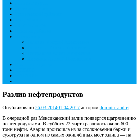
Дайвинг курсы
Детский дайвинг
Технический дайвинг
Фридайвинг
Летний лагерь
Цены на дайвинг
Инструкторы
Головин Андрей Алексеевич
Головина Татьяна Алексеевна
Генералова Алёна Андреевна
Доронин Андрей Николаевич
О дайвинг центре
ОТЗЫВЫ
МАГАЗИН
Контакты
Разлив нефтепродуктов
Опубликовано
26.03.2014
01.04.2017
автором
doronin_andrej
В очередной раз Мексиканский залив подвергся щагрязнению
нефтепродуктами. В субботу 22 марта разлилось около 600
тонн нефти. Авария произошла из-за столкновения баржи и
сухогруза на одном из самых оживлённых мест залива — на