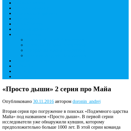
Дайвинг курсы
Детский дайвинг
Технический дайвинг
Фридайвинг
Летний лагерь
Цены на дайвинг
Инструкторы
Головин Андрей Алексеевич
Головина Татьяна Алексеевна
Генералова Алёна Андреевна
Доронин Андрей Николаевич
О дайвинг центре
ОТЗЫВЫ
МАГАЗИН
Контакты
«Просто дыши» 2 серия про Майа
Опубликовано
30.11.2016
автором
doronin_andrej
Вторая серия про погружение в поисках «Подземного царства
Майа» под названием «Просто дыши». В первой серии
исследователи уже обнаружили кувшин, которому
предположительно больше 1000 лет. В этой серии команда