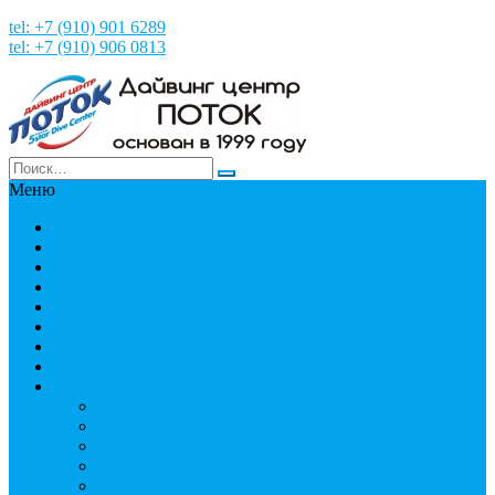
tel: +7 (910) 901 6289
tel: +7 (910) 906 0813
Меню
Главная
НОВОСТИ
НАШИ ФОТО и ВИДЕО
НАША ИСТОРИЯ
МЕРОПРИЯТИЯ
Путешествия
СТРАНЫ
Пробное погружение
Дайвинг
PADI
Соло дайвинг
Дистанционное обучение
Курсы первой помощи
Дайвинг статьи