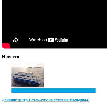
Новости
2
Фев
Дайвинг центр Поток-Рязань летит на Мальдивы!