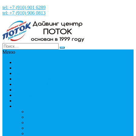
tel: +7 (910) 901 6289
tel: +7 (910) 906 0813
Меню
Главная
НОВОСТИ
НАШИ ФОТО и ВИДЕО
НАША ИСТОРИЯ
МЕРОПРИЯТИЯ
Путешествия
СТРАНЫ
Пробное погружение
Дайвинг
PADI
Соло дайвинг
Дистанционное обучение
Курсы первой помощи
Дайвинг статьи