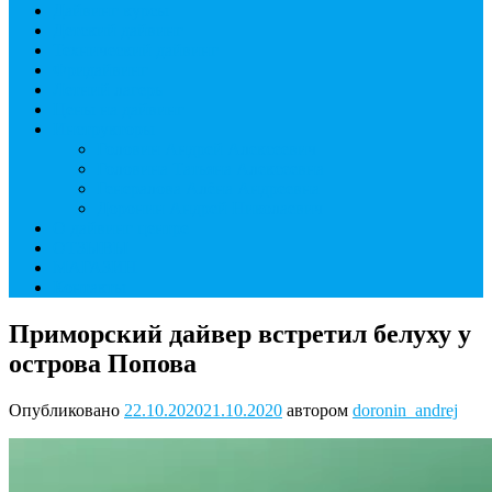
Дайвинг курсы
Детский дайвинг
Технический дайвинг
Фридайвинг
Летний лагерь
Цены на дайвинг
Инструкторы
Головин Андрей Алексеевич
Головина Татьяна Алексеевна
Генералова Алёна Андреевна
Доронин Андрей Николаевич
О дайвинг центре
ОТЗЫВЫ
МАГАЗИН
Контакты
Приморский дайвер встретил белуху у
острова Попова
Опубликовано
22.10.2020
21.10.2020
автором
doronin_andrej