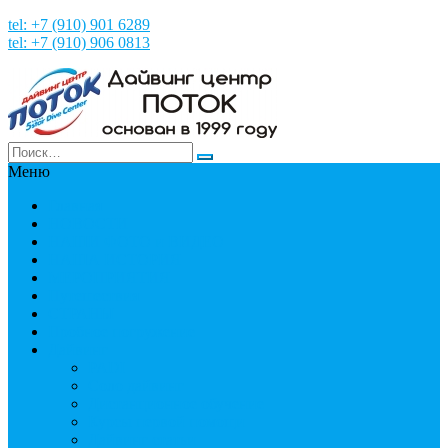
tel: +7 (910) 901 6289
tel: +7 (910) 906 0813
Меню
Главная
НОВОСТИ
НАШИ ФОТО и ВИДЕО
НАША ИСТОРИЯ
МЕРОПРИЯТИЯ
Путешествия
СТРАНЫ
Пробное погружение
Дайвинг
PADI
Соло дайвинг
Дистанционное обучение
Курсы первой помощи
Дайвинг статьи