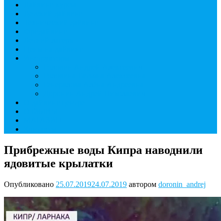
Дайвинг курсы
Детский дайвинг
Технический дайвинг
Фридайвинг
Летний лагерь
Цены на дайвинг
Инструкторы
Головин Андрей Алексеевич
Головина Татьяна Алексеевна
Генералова Алёна Андреевна
Доронин Андрей Николаевич
О дайвинг центре
ОТЗЫВЫ
МАГАЗИН
Контакты
Прибрежные воды Кипра наводнили
ядовитые крылатки
Опубликовано
25.07.2019
24.07.2019
автором
doronin_andrej