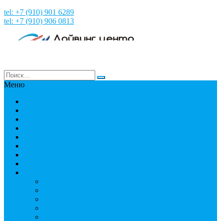
tel: +7 (910) 901 6289
tel: +7 (910) 906 0813
Меню
Главная
НОВОСТИ
НАШИ ФОТО и ВИДЕО
НАША ИСТОРИЯ
МЕРОПРИЯТИЯ
Путешествия
СТРАНЫ
Пробное погружение
Дайвинг
PADI
Соло дайвинг
Дистанционное обучение
Курсы первой помощи
Дайвинг статьи