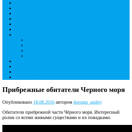
Дайвинг курсы
Детский дайвинг
Технический дайвинг
Фридайвинг
Летний лагерь
Цены на дайвинг
Инструкторы
Головин Андрей Алексеевич
Головина Татьяна Алексеевна
Генералова Алёна Андреевна
Доронин Андрей Николаевич
О дайвинг центре
ОТЗЫВЫ
МАГАЗИН
Контакты
Прибрежные обитатели Черного моря
Опубликовано
18.08.2016
автором
doronin_andrej
Обитатели прибрежной части Чёрного моря. Интересный
ролик со всеми живыми существами и их повадками.