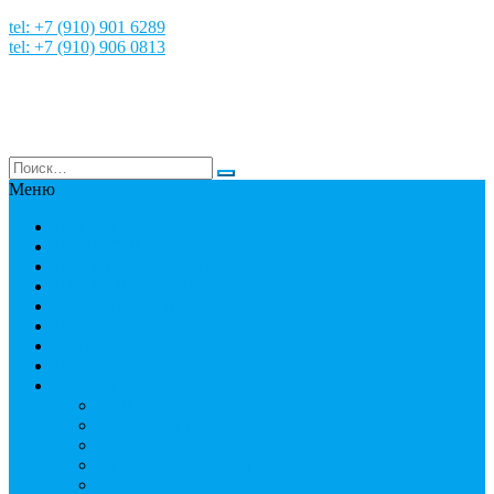
tel: +7 (910) 901 6289
tel: +7 (910) 906 0813
Меню
Главная
НОВОСТИ
НАШИ ФОТО и ВИДЕО
НАША ИСТОРИЯ
МЕРОПРИЯТИЯ
Путешествия
СТРАНЫ
Пробное погружение
Дайвинг
PADI
Соло дайвинг
Дистанционное обучение
Курсы первой помощи
Дайвинг статьи