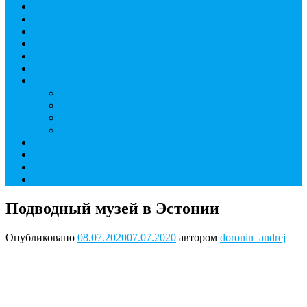
Дайвинг курсы
Детский дайвинг
Технический дайвинг
Фридайвинг
Летний лагерь
Цены на дайвинг
Инструкторы
Головин Андрей Алексеевич
Головина Татьяна Алексеевна
Генералова Алёна Андреевна
Доронин Андрей Николаевич
О дайвинг центре
ОТЗЫВЫ
МАГАЗИН
Контакты
Подводный музей в Эстонии
Опубликовано
08.07.2020
07.07.2020
автором
doronin_andrej