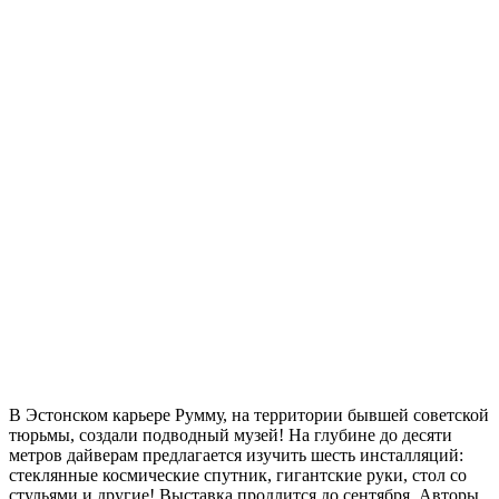
В Эстонском карьере Румму, на территории бывшей советской
тюрьмы, создали подводный музей! На глубине до десяти
метров дайверам предлагается изучить шесть инсталляций:
стеклянные космические спутник, гигантские руки, стол со
стульями и другие! Выставка продлится до сентября. Авторы