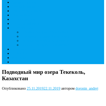
Дайвинг курсы
Детский дайвинг
Технический дайвинг
Фридайвинг
Летний лагерь
Цены на дайвинг
Инструкторы
Головин Андрей Алексеевич
Головина Татьяна Алексеевна
Генералова Алёна Андреевна
Доронин Андрей Николаевич
О дайвинг центре
ОТЗЫВЫ
МАГАЗИН
Контакты
Подводный мир озера Текеколь,
Казахстан
Опубликовано
25.11.2019
22.11.2019
автором
doronin_andrej