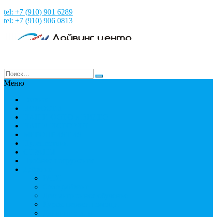
tel: +7 (910) 901 6289
tel: +7 (910) 906 0813
Меню
Главная
НОВОСТИ
НАШИ ФОТО и ВИДЕО
НАША ИСТОРИЯ
МЕРОПРИЯТИЯ
Путешествия
СТРАНЫ
Пробное погружение
Дайвинг
PADI
Соло дайвинг
Дистанционное обучение
Курсы первой помощи
Дайвинг статьи