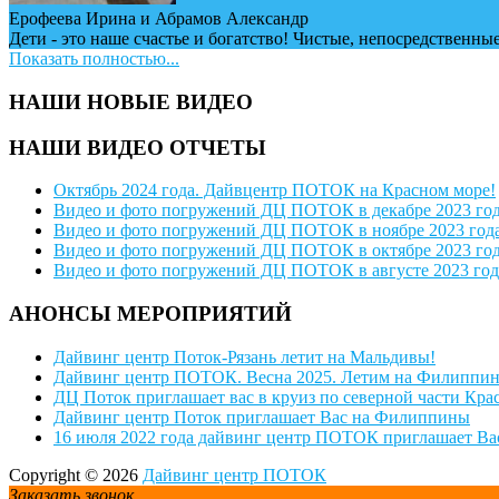
Ерофеева Ирина и Абрамов Александр
Дети - это наше счастье и богатство! Чистые, непосредственные
Показать полностью...
НАШИ НОВЫЕ ВИДЕО
НАШИ ВИДЕО ОТЧЕТЫ
Октябрь 2024 года. Дайвцентр ПОТОК на Красном море!
Видео и фото погружений ДЦ ПОТОК в декабре 2023 го
Видео и фото погружений ДЦ ПОТОК в ноябре 2023 год
Видео и фото погружений ДЦ ПОТОК в октябре 2023 го
Видео и фото погружений ДЦ ПОТОК в августе 2023 год
АНОНСЫ МЕРОПРИЯТИЙ
Дайвинг центр Поток-Рязань летит на Мальдивы!
Дайвинг центр ПОТОК. Весна 2025. Летим на Филиппи
ДЦ Поток приглашает вас в круиз по северной части Кра
Дайвинг центр Поток приглашает Вас на Филиппины
16 июля 2022 года дайвинг центр ПОТОК приглашает Вас
Copyright © 2026
Дайвинг центр ПОТОК
Заказать звонок