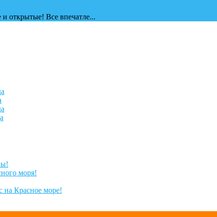
 и открытые! Все впечатле...
да
а
да
а
ны!
сного моря!
 на Красное море!