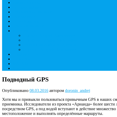
Дайвинг курсы
Детский дайвинг
Технический дайвинг
Фридайвинг
Летний лагерь
Цены на дайвинг
Инструкторы
Головин Андрей Алексеевич
Головина Татьяна Алексеевна
Генералова Алёна Андреевна
Доронин Андрей Николаевич
О дайвинг центре
ОТЗЫВЫ
МАГАЗИН
Контакты
Подводный GPS
Опубликовано
08.03.2016
автором
doronin_andrej
Хотя мы и привыкли пользоваться привычным GPS в наших смар
приемника. Исследователи из проекта «Арианда» более шести 
посредством GPS, а под водой вступают в действие множество 
местоположение и выполнять определённые маршруты.