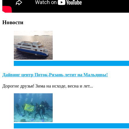
Новости
2
Фев
Дайвинг центр Поток-Рязань летит на Мальдивы!
Дорогие друзья! Зима на исходе, весна и лет...
1
Дек