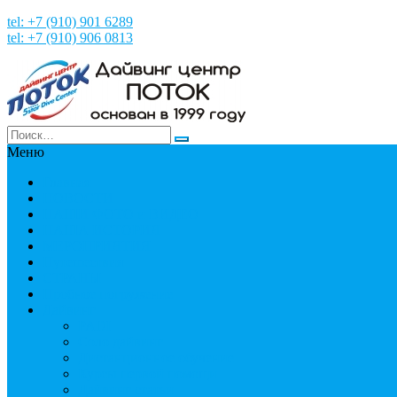
tel: +7 (910) 901 6289
tel: +7 (910) 906 0813
Меню
Главная
НОВОСТИ
НАШИ ФОТО и ВИДЕО
НАША ИСТОРИЯ
МЕРОПРИЯТИЯ
Путешествия
СТРАНЫ
Пробное погружение
Дайвинг
PADI
Соло дайвинг
Дистанционное обучение
Курсы первой помощи
Дайвинг статьи