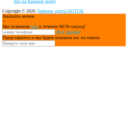
Вас на Красное море!
Copyright © 2026
Дайвинг центр ПОТОК
Заказать звонок
+
Мы позвоним
вам
в течение 00:
59
секунд!
Жду звонка!
Представьтесь и мы будем называть вас по имени.