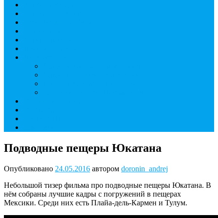
Дайвинг курсы
Детский дайвинг
Технический дайвинг
Фридайвинг
Летний лагерь
Цены на дайвинг
Инструкторы
Головин Андрей Алексеевич
Головина Татьяна Алексеевна
Генералова Алёна Андреевна
Доронин Андрей Николаевич
О дайвинг центре
ОТЗЫВЫ
МАГАЗИН
Контакты
Подводные пещеры Юкатана
Опубликовано
24.05.2016
автором
doronin_andrej
Небольшой тизер фильма про подводные пещеры Юкатана. В
нём собраны лучшие кадры с погружений в пещерах
Мексики. Среди них есть Плайа-дель-Кармен и Тулум.