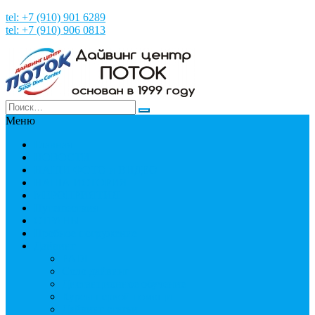
tel: +7 (910) 901 6289
tel: +7 (910) 906 0813
Меню
Главная
НОВОСТИ
НАШИ ФОТО и ВИДЕО
НАША ИСТОРИЯ
МЕРОПРИЯТИЯ
Путешествия
СТРАНЫ
Пробное погружение
Дайвинг
PADI
Соло дайвинг
Дистанционное обучение
Курсы первой помощи
Дайвинг статьи