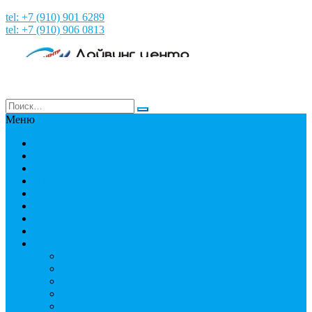
tel: +7 (910) 901 6289
tel: +7 (910) 906 0813
Меню
Главная
НОВОСТИ
НАШИ ФОТО и ВИДЕО
НАША ИСТОРИЯ
МЕРОПРИЯТИЯ
Путешествия
СТРАНЫ
Пробное погружение
Дайвинг
PADI
Соло дайвинг
Дистанционное обучение
Курсы первой помощи
Дайвинг статьи