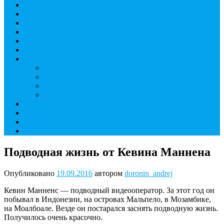
Дайвинг курсы
Детский дайвинг
Технический дайвинг
Фридайвинг
Летний лагерь
Цены на дайвинг
Инструкторы
Головин Андрей Алексеевич
Головина Татьяна Алексеевна
Генералова Алёна Андреевна
Доронин Андрей Николаевич
О дайвинг центре
ОТЗЫВЫ
МАГАЗИН
Контакты
Подводная жизнь от Кевина Маннена
Опубликовано
19.09.2016
автором
doronin_andrej
Кевин Манненс — подводный видеооператор. За этот год он
побывал в Индонезии, на островах Мальпело, в Мозамбике,
на Моалбоале. Везде он постарался заснять подводную жизнь.
Получилось очень красочно.