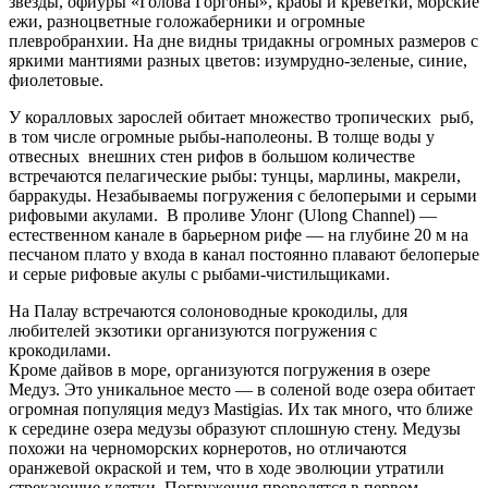
звезды, офиуры «Голова Горгоны», крабы и креветки, морские
ежи, разноцветные голожаберники и огромные
плевробранхии. На дне видны тридакны огромных размеров с
яркими мантиями разных цветов: изумрудно-зеленые, синие,
фиолетовые.
У коралловых зарослей обитает множество тропических рыб,
в том числе огромные рыбы-наполеоны. В толще воды у
отвесных внешних стен рифов в большом количестве
встречаются пелагические рыбы: тунцы, марлины, макрели,
барракуды. Незабываемы погружения с белоперыми и серыми
рифовыми акулами. В проливе Улонг (Ulong Channel) —
естественном канале в барьерном рифе — на глубине 20 м на
песчаном плато у входа в канал постоянно плавают белоперые
и серые рифовые акулы с рыбами-чистильщиками.
На Палау встречаются солоноводные крокодилы, для
любителей экзотики организуются погружения с
крокодилами.
Кроме дайвов в море, организуются погружения в озере
Медуз. Это уникальное место — в соленой воде озера обитает
огромная популяция медуз Mastigias. Их так много, что ближе
к середине озера медузы образуют сплошную стену. Медузы
похожи на черноморских корнеротов, но отличаются
оранжевой окраской и тем, что в ходе эволюции утратили
стрекающие клетки. Погружения проводятся в первом