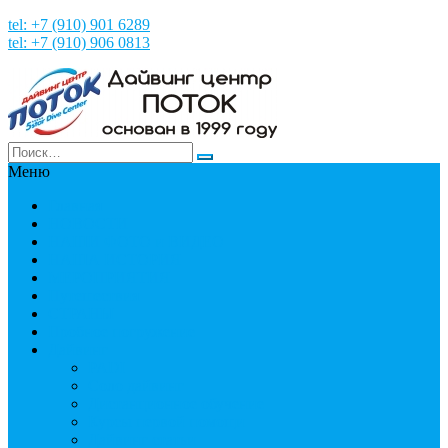
tel: +7 (910) 901 6289
tel: +7 (910) 906 0813
Меню
Главная
НОВОСТИ
НАШИ ФОТО и ВИДЕО
НАША ИСТОРИЯ
МЕРОПРИЯТИЯ
Путешествия
СТРАНЫ
Пробное погружение
Дайвинг
PADI
Соло дайвинг
Дистанционное обучение
Курсы первой помощи
Дайвинг статьи