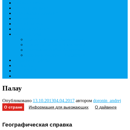
Дайвинг курсы
Детский дайвинг
Технический дайвинг
Фридайвинг
Летний лагерь
Цены на дайвинг
Инструкторы
Головин Андрей Алексеевич
Головина Татьяна Алексеевна
Генералова Алёна Андреевна
Доронин Андрей Николаевич
О дайвинг центре
ОТЗЫВЫ
МАГАЗИН
Контакты
Палау
Опубликовано
13.10.2013
04.04.2017
автором
doronin_andrej
О стране
Информация для выезжающих
О дайвинге
Географическая справка