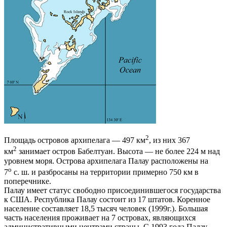
2
Площадь островов архипелага — 497 км
, из них 367
2
км
занимает остров Бабелтуан. Высота — не более 224 м над
уровнем моря. Острова архипелага Палау расположены на
о
7
с. ш. и разбросаны на территории примерно 750 км в
поперечнике.
Палау имеет статус свободно присоединившегося государства
к США. Республика Палау состоит из 17 штатов. Коренное
население составляет 18,5 тысяч человек (1999г.). Большая
часть населения проживает на 7 островах, являющихся
административными центрами страны. C 1993 года Палау