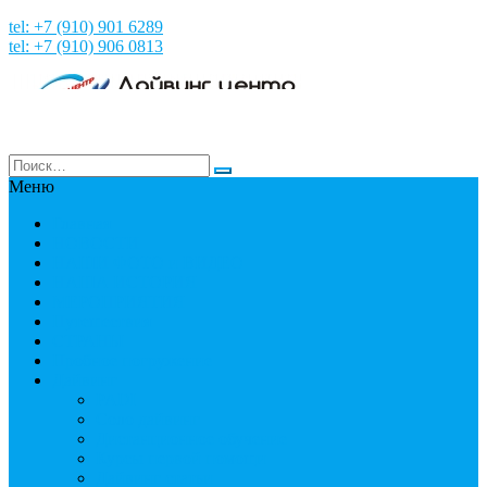
tel: +7 (910) 901 6289
tel: +7 (910) 906 0813
Меню
Главная
НОВОСТИ
НАШИ ФОТО и ВИДЕО
НАША ИСТОРИЯ
МЕРОПРИЯТИЯ
Путешествия
СТРАНЫ
Пробное погружение
Дайвинг
PADI
Соло дайвинг
Дистанционное обучение
Курсы первой помощи
Дайвинг статьи