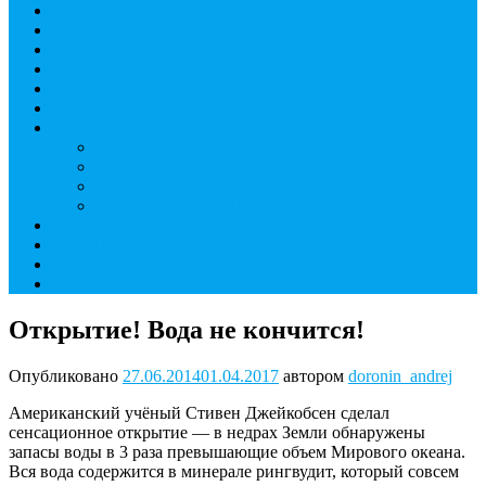
Дайвинг курсы
Детский дайвинг
Технический дайвинг
Фридайвинг
Летний лагерь
Цены на дайвинг
Инструкторы
Головин Андрей Алексеевич
Головина Татьяна Алексеевна
Генералова Алёна Андреевна
Доронин Андрей Николаевич
О дайвинг центре
ОТЗЫВЫ
МАГАЗИН
Контакты
Открытие! Вода не кончится!
Опубликовано
27.06.2014
01.04.2017
автором
doronin_andrej
Американский учёный Стивен Джейкобсен сделал
сенсационное открытие — в недрах Земли обнаружены
запасы воды в 3 раза превышающие объем Мирового океана.
Вся вода содержится в минерале рингвудит, который совсем