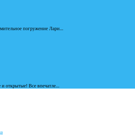
омительное погружение Лари...
 и открытые! Все впечатле...
да