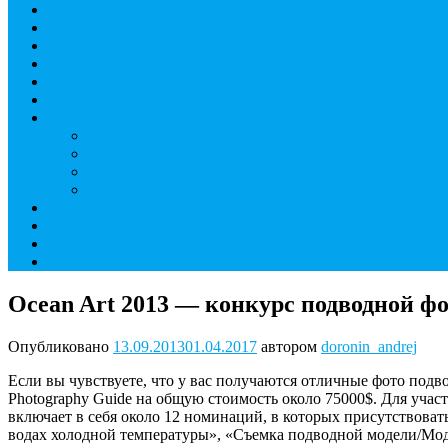
Дайвинг курсы
Детский дайвинг
Технический дайвинг
Фридайвинг
Летний лагерь
Цены на дайвинг
Инструкторы
Головин Андрей Алексеевич
Головина Татьяна Алексеевна
Генералова Алёна Андреевна
Доронин Андрей Николаевич
О дайвинг центре
ОТЗЫВЫ
МАГАЗИН
Контакты
Ocean Art 2013 — конкурс подводной ф
Опубликовано
13.09.2013
01.04.2017
автором
doronin_andrej
Если вы чувствуете, что у вас получаются отличные фото подв
Photography Guide на общую стоимость около 75000$. Для учас
включает в себя около 12 номинаций, в которых присутствова
водах холодной температуры», «Съемка подводной модели/Мод