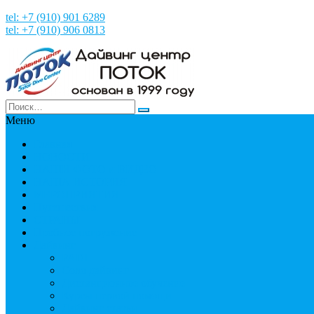
tel: +7 (910) 901 6289
tel: +7 (910) 906 0813
Меню
Главная
НОВОСТИ
НАШИ ФОТО и ВИДЕО
НАША ИСТОРИЯ
МЕРОПРИЯТИЯ
Путешествия
СТРАНЫ
Пробное погружение
Дайвинг
PADI
Соло дайвинг
Дистанционное обучение
Курсы первой помощи
Дайвинг статьи