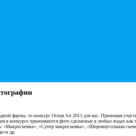
отографии
одной фауны, то конкурс Ocean Art 2013 для вас. Принимая участ
тия в конкурсе принимаются фото сделанные в любых водах как п
ть: «Макросъемка», «Супер макросъемка», «Широкоугольная съем
а»и др.