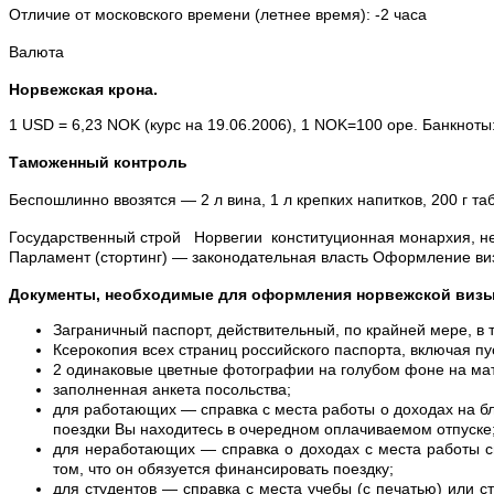
Отличие от московского времени (летнее время): -2 часа
Валюта
Норвежская крона.
1 USD = 6,23 NOK (курс на 19.06.2006), 1 NOK=100 оре. Банкноты: 2
Таможенный контроль
Беспошлинно ввозятся — 2 л вина, 1 л крепких напитков, 200 г т
Государственный строй
Норвегии конституционная монархия, нез
Парламент (стортинг) — законодательная власть Оформление ви
Документы, необходимые для оформления норвежской визы
Заграничный паспорт, действительный, по крайней мере, в 
Ксерокопия всех страниц российского паспорта, включая пу
2 одинаковые цветные фотографии на голубом фоне на мат
заполненная анкета посольства;
для работающих — справка с места работы о доходах на бл
поездки Вы находитесь в очередном оплачиваемом отпуске
для неработающих — справка о доходах с места работы сп
том, что он обязуется финансировать поездку;
для студентов — справка с места учебы (с печатью) или с