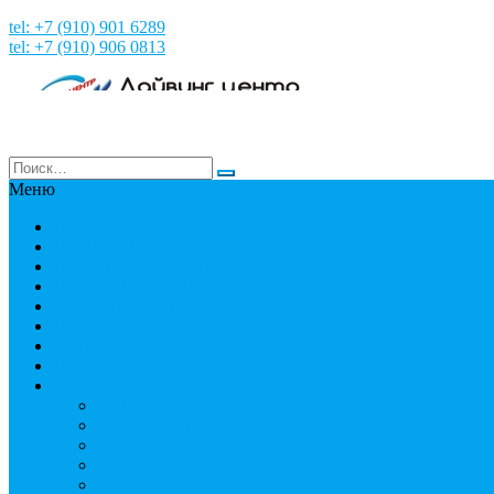
tel: +7 (910) 901 6289
tel: +7 (910) 906 0813
Меню
Главная
НОВОСТИ
НАШИ ФОТО и ВИДЕО
НАША ИСТОРИЯ
МЕРОПРИЯТИЯ
Путешествия
СТРАНЫ
Пробное погружение
Дайвинг
PADI
Соло дайвинг
Дистанционное обучение
Курсы первой помощи
Дайвинг статьи