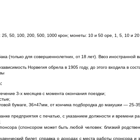
5, 50, 100, 200, 500, 1000 крон; монеты: 10 и 50 оре, 1, 5, 10 и 20
абака (только для совершеннолетних, от 18 лет). Ввоз иностранной
ависимость Норвегия обрела в 1905 году, до этого входила в сост
зы
:
течение 3-х месяцев с момента окончания поездки;
стые;
овой бумаге, 36×47мм, от кончика подбородка до макушки — 25-3
анке предприятия с печатью, с указанием должности и времени ра
;
онсора (спонсором может быть любой человек: близкий родствен
туденческий билет, справка о доходах с места работы спонсора и 