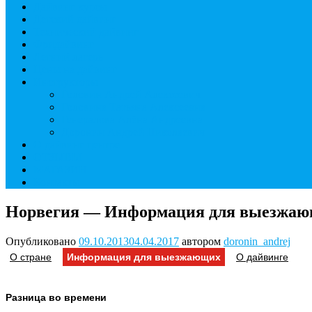
Дайвинг курсы
Детский дайвинг
Технический дайвинг
Фридайвинг
Летний лагерь
Цены на дайвинг
Инструкторы
Головин Андрей Алексеевич
Головина Татьяна Алексеевна
Генералова Алёна Андреевна
Доронин Андрей Николаевич
О дайвинг центре
ОТЗЫВЫ
МАГАЗИН
Контакты
Норвегия — Информация для выезжа
Опубликовано
09.10.2013
04.04.2017
автором
doronin_andrej
О стране
Информация для выезжающих
О дайвинге
Разница во времени