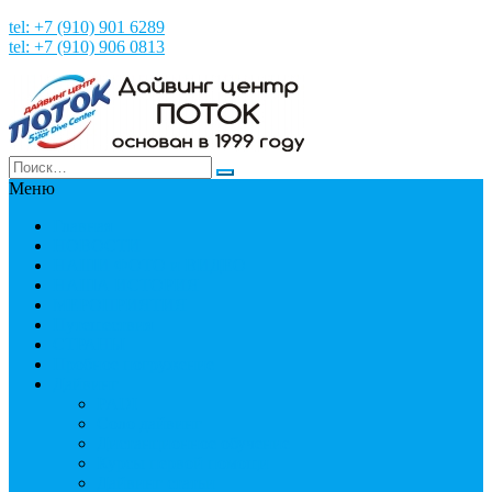
tel: +7 (910) 901 6289
tel: +7 (910) 906 0813
Меню
Главная
НОВОСТИ
НАШИ ФОТО и ВИДЕО
НАША ИСТОРИЯ
МЕРОПРИЯТИЯ
Путешествия
СТРАНЫ
Пробное погружение
Дайвинг
PADI
Соло дайвинг
Дистанционное обучение
Курсы первой помощи
Дайвинг статьи