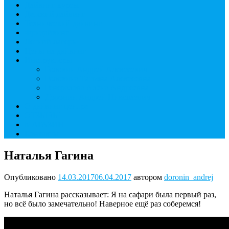
Дайвинг курсы
Детский дайвинг
Технический дайвинг
Фридайвинг
Летний лагерь
Цены на дайвинг
Инструкторы
Головин Андрей Алексеевич
Головина Татьяна Алексеевна
Генералова Алёна Андреевна
Доронин Андрей Николаевич
О дайвинг центре
ОТЗЫВЫ
МАГАЗИН
Контакты
Наталья Гагина
Опубликовано
14.03.2017
06.04.2017
автором
doronin_andrej
Наталья Гагина рассказывает: Я на сафари была первый раз,
но всё было замечательно! Наверное ещё раз соберемся!