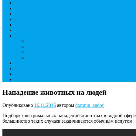
Дайвинг курсы
Детский дайвинг
Технический дайвинг
Фридайвинг
Летний лагерь
Цены на дайвинг
Инструкторы
Головин Андрей Алексеевич
Головина Татьяна Алексеевна
Генералова Алёна Андреевна
Доронин Андрей Николаевич
О дайвинг центре
ОТЗЫВЫ
МАГАЗИН
Контакты
Нападение животных на людей
Опубликовано
16.11.2016
автором
doronin_andrej
Подборка экстримальных нападений животных в водной сфере.
большинство таких случаев заканчиваются обычным испугом.