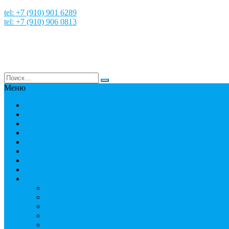
tel: +7 (910) 901 6289
tel: +7 (910) 906 0813
Меню
Главная
НОВОСТИ
НАШИ ФОТО и ВИДЕО
НАША ИСТОРИЯ
МЕРОПРИЯТИЯ
Путешествия
СТРАНЫ
Пробное погружение
Дайвинг
PADI
Соло дайвинг
Дистанционное обучение
Курсы первой помощи
Дайвинг статьи