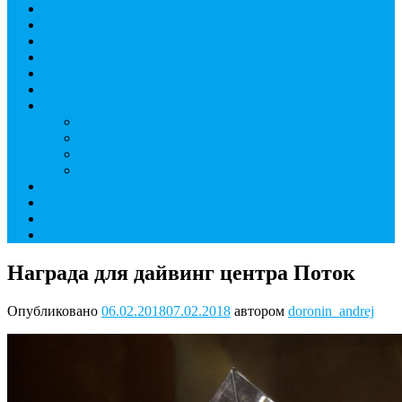
Дайвинг курсы
Детский дайвинг
Технический дайвинг
Фридайвинг
Летний лагерь
Цены на дайвинг
Инструкторы
Головин Андрей Алексеевич
Головина Татьяна Алексеевна
Генералова Алёна Андреевна
Доронин Андрей Николаевич
О дайвинг центре
ОТЗЫВЫ
МАГАЗИН
Контакты
Награда для дайвинг центра Поток
Опубликовано
06.02.2018
07.02.2018
автором
doronin_andrej