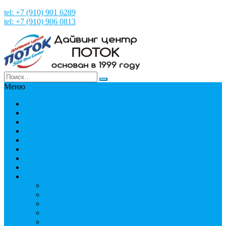
tel: +7 (910) 901 6289
tel: +7 (910) 906 0813
Меню
Главная
НОВОСТИ
НАШИ ФОТО и ВИДЕО
НАША ИСТОРИЯ
МЕРОПРИЯТИЯ
Путешествия
СТРАНЫ
Пробное погружение
Дайвинг
PADI
Соло дайвинг
Дистанционное обучение
Курсы первой помощи
Дайвинг статьи