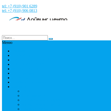
tel: +7 (910) 901 6289
tel: +7 (910) 906 0813
Меню
Главная
НОВОСТИ
НАШИ ФОТО и ВИДЕО
НАША ИСТОРИЯ
МЕРОПРИЯТИЯ
Путешествия
СТРАНЫ
Пробное погружение
Дайвинг
PADI
Соло дайвинг
Дистанционное обучение
Курсы первой помощи
Дайвинг статьи