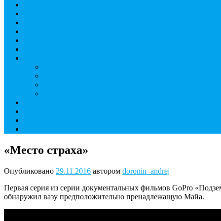
Дайвинг курсы
Детский дайвинг
Технический дайвинг
Фридайвинг
Летний лагерь
Цены на дайвинг
Инструкторы
Головин Андрей Алексеевич
Головина Татьяна Алексеевна
Генералова Алёна Андреевна
Доронин Андрей Николаевич
О дайвинг центре
ОТЗЫВЫ
МАГАЗИН
Контакты
«Место страха»
Опубликовано
29.11.2016
автором
doronin_andrej
Первая серия из серии документальных фильмов GoPro «Подзем
обнаружил вазу предположительно пренадлежащую Майа.