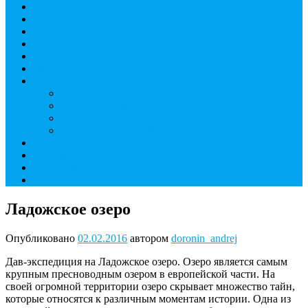
Дайвинг курсы
Детский дайвинг
Технический дайвинг
Фридайвинг
Летний лагерь
Цены на дайвинг
Инструкторы
Головин Андрей Алексеевич
Головина Татьяна Алексеевна
Генералова Алёна Андреевна
Доронин Андрей Николаевич
О дайвинг центре
ОТЗЫВЫ
МАГАЗИН
Контакты
Ладожское озеро
Опубликовано
02.02.2016
автором
doronin_andrej
Дав-экспедиция на Ладожское озеро. Озеро является самым
крупным пресноводным озером в европейской части. На
своей огромной территории озеро скрывает множество тайн,
которые относятся к различным моментам истории. Одна из