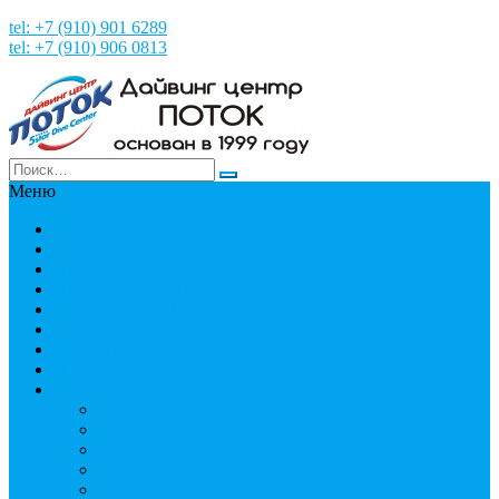
tel: +7 (910) 901 6289
tel: +7 (910) 906 0813
Меню
Главная
НОВОСТИ
НАШИ ФОТО и ВИДЕО
НАША ИСТОРИЯ
МЕРОПРИЯТИЯ
Путешествия
СТРАНЫ
Пробное погружение
Дайвинг
PADI
Соло дайвинг
Дистанционное обучение
Курсы первой помощи
Дайвинг статьи