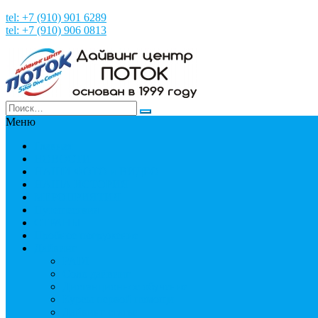
tel: +7 (910) 901 6289
tel: +7 (910) 906 0813
Меню
Главная
НОВОСТИ
НАШИ ФОТО и ВИДЕО
НАША ИСТОРИЯ
МЕРОПРИЯТИЯ
Путешествия
СТРАНЫ
Пробное погружение
Дайвинг
PADI
Соло дайвинг
Дистанционное обучение
Курсы первой помощи
Дайвинг статьи