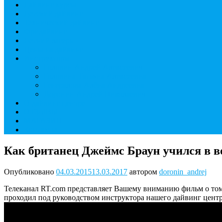
Дайвинг курсы
Детский дайвинг
Технический дайвинг
Фридайвинг
Летний лагерь
Цены на дайвинг
Инструкторы
Головин Андрей Алексеевич
Головина Татьяна Алексеевна
Генералова Алёна Андреевна
Доронин Андрей Николаевич
О дайвинг центре
ОТЗЫВЫ
МАГАЗИН
Контакты
Как британец Джеймс Браун учился в 
Опубликовано
04.03.2015
13.03.2017
автором
doronin_andrej
Телеканал RT.com представляет Вашему вниманию фильм о том
проходил под руководством инструктора нашего дайвинг центр