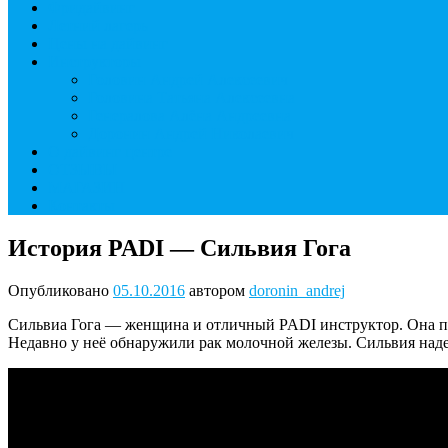
Фридайвинг
Летний лагерь
Цены на дайвинг
Инструкторы
Головин Андрей Алексеевич
Головина Татьяна Алексеевна
Генералова Алёна Андреевна
Доронин Андрей Николаевич
О дайвинг центре
ОТЗЫВЫ
МАГАЗИН
Контакты
История PADI — Сильвия Гога
Опубликовано
05.10.2016
автором
doronin_andrej
Сильвиа Гога — женщина и отличный PADI инструктор. Она пут
Недавно у неё обнаружили рак молочной железы. Сильвия надеет