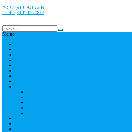
tel: +7 (910) 901 6289
tel: +7 (910) 906 0813
Меню
Главная
НОВОСТИ
НАШИ ФОТО и ВИДЕО
НАША ИСТОРИЯ
МЕРОПРИЯТИЯ
Путешествия
СТРАНЫ
Пробное погружение
Дайвинг
PADI
Соло дайвинг
Дистанционное обучение
Курсы первой помощи
Дайвинг статьи
Дайвинг курсы
Детский дайвинг
Технический дайвинг