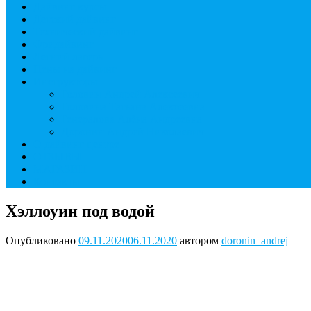
Дайвинг курсы
Детский дайвинг
Технический дайвинг
Фридайвинг
Летний лагерь
Цены на дайвинг
Инструкторы
Головин Андрей Алексеевич
Головина Татьяна Алексеевна
Генералова Алёна Андреевна
Доронин Андрей Николаевич
О дайвинг центре
ОТЗЫВЫ
МАГАЗИН
Контакты
Хэллоуин под водой
Опубликовано
09.11.2020
06.11.2020
автором
doronin_andrej