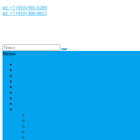
tel: +7 (910) 901 6289
tel: +7 (910) 906 0813
Меню
Главная
НОВОСТИ
НАШИ ФОТО и ВИДЕО
НАША ИСТОРИЯ
МЕРОПРИЯТИЯ
Путешествия
СТРАНЫ
Пробное погружение
Дайвинг
PADI
Соло дайвинг
Дистанционное обучение
Курсы первой помощи
Дайвинг статьи