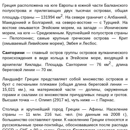
Греция расположена на юге Европы в южной части Балканского
полуострова и прилегающих двух тысячах островах, общая
2
площадь страны — 131994 км
. На севере граничит с Албанией,
Македонией и Болгарией, на северо-востоке — с Турцией. На
востоке омывается Эгейским морем, на западе — Ионическим
морем, на юге — Средиземным. Крупнейший полуостров страны
— Пелопоннес; самые крупные греческие острова — Крит
(омываемый Ливийским морем), Эвбея и Лесбос.
Санторини
— главный остров группы островов вулканического
происхождения в виде кольца в Эгейском море, входящей в
2
архипелаг Киклады. Площадь Санторини — 76 км
., длина
береговой линии — 70 км.
Ландшафт Греции представляет собой множество островов и
бухт с песчаными пляжами (общая длина береговой линии —
15,021 км.), на материковой части — долины, окруженные
горами и скалами со множеством причудливых пещер и гротов.
Высшая точка — г. Олимп (2917 м), чуть ниже — г. Парнас.
Столица и крупнейший город Греции — Афины. Население
страны — 11 млн. 216 тыс. чел. (по данным на 2008 г.),
большинство составляют греки. К населению Греции относятся и
русскоязычные греки-понтийцы, обосновавшиеся после распада
СССР и СНГ в 90-х годах. Остров
Санторини
населяет около