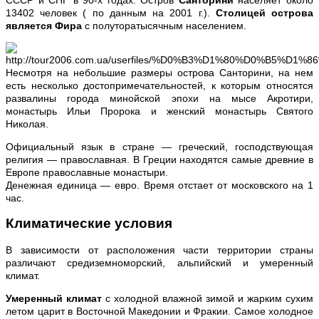
13402 человек ( по данным на 2001 г.).
Столицей острова
является Фира
с полуторатысячным населением.
Несмотря на небольшие размеры острова Санторини, на нем
есть несколько достопримечательностей, к которым относятся
развалины города минойской эпохи на мысе Акротири,
монастырь Ильи Пророка и женский монастырь Святого
Николая.
Официальный язык в стране — греческий, господствующая
религия — православная. В Греции находятся самые древние в
Европе православные монастыри.
Денежная единица — евро. Время отстает от московского на 1
час.
Климатические условия
В зависимости от расположения части территории страны
различают средиземноморский, альпийский и умеренный
климат.
Умеренный климат
с холодной влажной зимой и жарким сухим
летом царит в Восточной Македонии и Фракии. Самое холодное