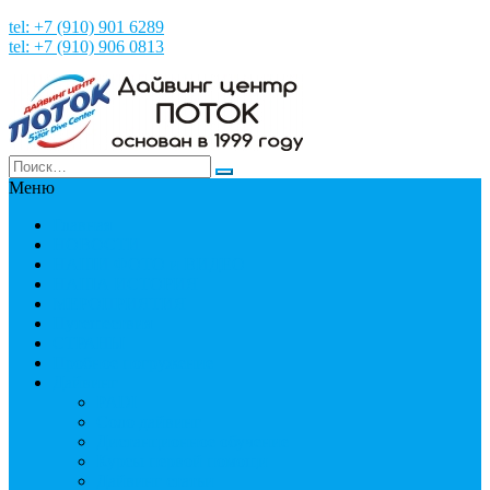
tel: +7 (910) 901 6289
tel: +7 (910) 906 0813
Меню
Главная
НОВОСТИ
НАШИ ФОТО и ВИДЕО
НАША ИСТОРИЯ
МЕРОПРИЯТИЯ
Путешествия
СТРАНЫ
Пробное погружение
Дайвинг
PADI
Соло дайвинг
Дистанционное обучение
Курсы первой помощи
Дайвинг статьи