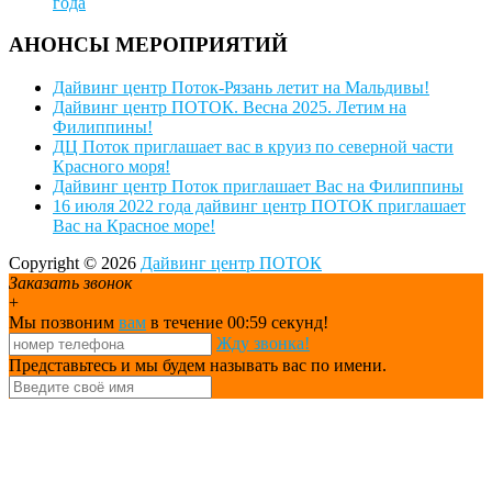
года
АНОНСЫ МЕРОПРИЯТИЙ
Дайвинг центр Поток-Рязань летит на Мальдивы!
Дайвинг центр ПОТОК. Весна 2025. Летим на
Филиппины!
ДЦ Поток приглашает вас в круиз по северной части
Красного моря!
Дайвинг центр Поток приглашает Вас на Филиппины
16 июля 2022 года дайвинг центр ПОТОК приглашает
Вас на Красное море!
Copyright © 2026
Дайвинг центр ПОТОК
Заказать звонок
+
Мы позвоним
вам
в течение 00:
59
секунд!
Жду звонка!
Представьтесь и мы будем называть вас по имени.