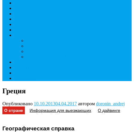
Дайвинг курсы
Детский дайвинг
Технический дайвинг
Фридайвинг
Летний лагерь
Цены на дайвинг
Инструкторы
Головин Андрей Алексеевич
Головина Татьяна Алексеевна
Генералова Алёна Андреевна
Доронин Андрей Николаевич
О дайвинг центре
ОТЗЫВЫ
МАГАЗИН
Контакты
Греция
Опубликовано
10.10.2013
04.04.2017
автором
doronin_andrej
О стране
Информация для выезжающих
О дайвинге
Географическая справка