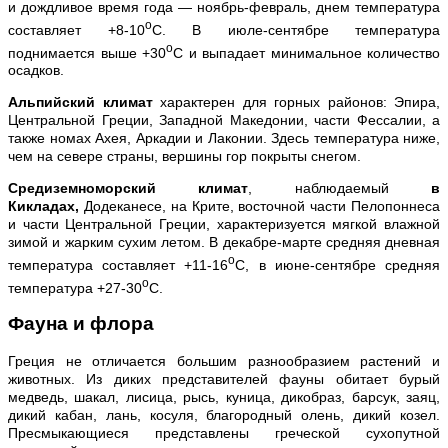
и дождливое время года — ноябрь-февраль, днем температура
о
составляет +8-10
С. В июле-сентябре температура
о
поднимается выше +30
С и выпадает минимальное количество
осадков.
Альпийский климат
характерен для горных районов: Эпира,
Центральной Греции, Западной Македонии, части Фессалии, а
также номах Ахея, Аркадии и Лаконии. Здесь температура ниже,
чем на севере страны, вершины гор покрыты снегом.
Средиземноморский климат
, наблюдаемый
в
Кикладах,
Додеканесе, на Крите, восточной части Пелопоннеса
и части Центральной Греции, характеризуется мягкой влажной
зимой и жарким сухим летом. В декабре-марте средняя дневная
о
температура составляет +11-16
С, в июне-сентябре средняя
о
температура +27-30
С.
Фауна и флора
Греция не отличается большим разнообразием растений и
животных. Из диких представителей фауны обитает бурый
медведь, шакал, лисица, рысь, куница, дикобраз, барсук, заяц,
дикий кабан, лань, косуля, благородный олень, дикий козел.
Пресмыкающиеся представлены греческой сухопутной