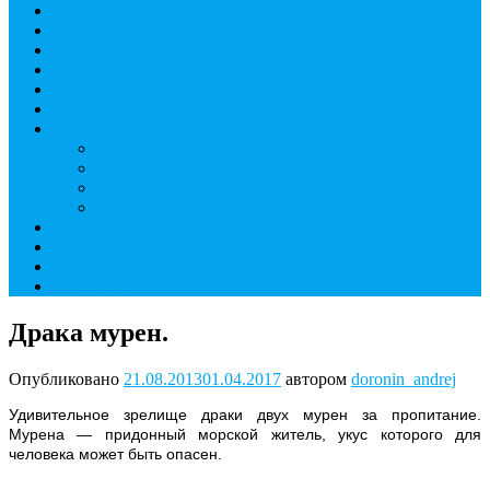
Дайвинг курсы
Детский дайвинг
Технический дайвинг
Фридайвинг
Летний лагерь
Цены на дайвинг
Инструкторы
Головин Андрей Алексеевич
Головина Татьяна Алексеевна
Генералова Алёна Андреевна
Доронин Андрей Николаевич
О дайвинг центре
ОТЗЫВЫ
МАГАЗИН
Контакты
Драка мурен.
Опубликовано
21.08.2013
01.04.2017
автором
doronin_andrej
Удивительное зрелище драки двух мурен за пропитание.
Мурена — придонный морской житель, укус которого для
человека может быть опасен.