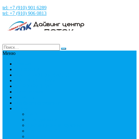
tel: +7 (910) 901 6289
tel: +7 (910) 906 0813
Меню
Главная
НОВОСТИ
НАШИ ФОТО и ВИДЕО
НАША ИСТОРИЯ
МЕРОПРИЯТИЯ
Путешествия
СТРАНЫ
Пробное погружение
Дайвинг
PADI
Соло дайвинг
Дистанционное обучение
Курсы первой помощи
Дайвинг статьи