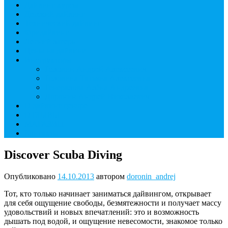
Дайвинг курсы
Детский дайвинг
Технический дайвинг
Фридайвинг
Летний лагерь
Цены на дайвинг
Инструкторы
Головин Андрей Алексеевич
Головина Татьяна Алексеевна
Генералова Алёна Андреевна
Доронин Андрей Николаевич
О дайвинг центре
ОТЗЫВЫ
МАГАЗИН
Контакты
Discover Scuba Diving
Опубликовано
14.10.2013
автором
doronin_andrej
Тот, кто только начинает заниматься дайвингом, открывает
для себя ощущение свободы, безмятежности и получает массу
удовольствий и новых впечатлений: это и возможность
дышать под водой, и ощущение невесомости, знакомое только