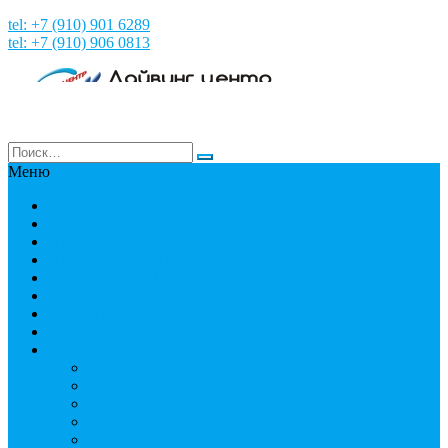
tel: +7 (910) 901 6289
tel: +7 (910) 906 0813
Меню
Главная
НОВОСТИ
НАШИ ФОТО и ВИДЕО
НАША ИСТОРИЯ
МЕРОПРИЯТИЯ
Путешествия
СТРАНЫ
Пробное погружение
Дайвинг
PADI
Соло дайвинг
Дистанционное обучение
Курсы первой помощи
Дайвинг статьи