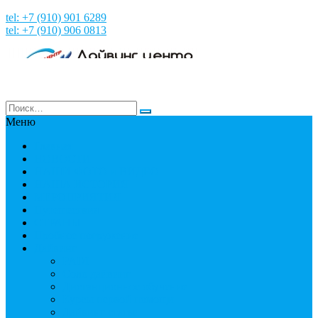
tel: +7 (910) 901 6289
tel: +7 (910) 906 0813
Меню
Главная
НОВОСТИ
НАШИ ФОТО и ВИДЕО
НАША ИСТОРИЯ
МЕРОПРИЯТИЯ
Путешествия
СТРАНЫ
Пробное погружение
Дайвинг
PADI
Соло дайвинг
Дистанционное обучение
Курсы первой помощи
Дайвинг статьи