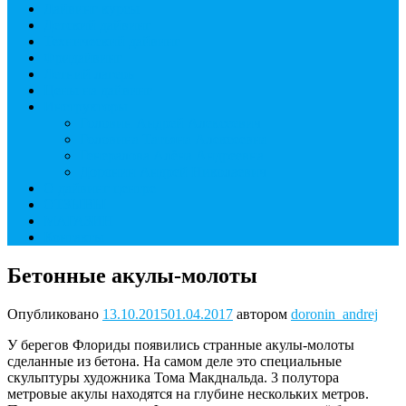
Дайвинг курсы
Детский дайвинг
Технический дайвинг
Фридайвинг
Летний лагерь
Цены на дайвинг
Инструкторы
Головин Андрей Алексеевич
Головина Татьяна Алексеевна
Генералова Алёна Андреевна
Доронин Андрей Николаевич
О дайвинг центре
ОТЗЫВЫ
МАГАЗИН
Контакты
Бетонные акулы-молоты
Опубликовано
13.10.2015
01.04.2017
автором
doronin_andrej
У берегов Флориды появились странные акулы-молоты
сделанные из бетона. На самом деле это специальные
скульптуры художника Тома Макднальда. 3 полутора
метровые акулы находятся на глубине нескольких метров.