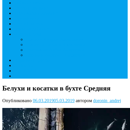
Дайвинг курсы
Детский дайвинг
Технический дайвинг
Фридайвинг
Летний лагерь
Цены на дайвинг
Инструкторы
Головин Андрей Алексеевич
Головина Татьяна Алексеевна
Генералова Алёна Андреевна
Доронин Андрей Николаевич
О дайвинг центре
ОТЗЫВЫ
МАГАЗИН
Контакты
Белухи и косатки в бухте Средняя
Опубликовано
06.03.2019
05.03.2019
автором
doronin_andrej