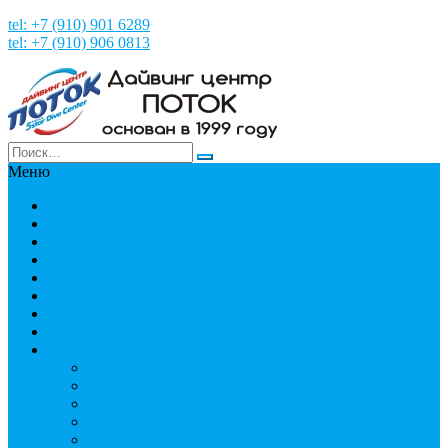
tel: +7 (910) 901 6289
tel: +7 (910) 906 0813
Меню
Главная
НОВОСТИ
НАШИ ФОТО и ВИДЕО
НАША ИСТОРИЯ
МЕРОПРИЯТИЯ
Путешествия
СТРАНЫ
Пробное погружение
Дайвинг
PADI
Соло дайвинг
Дистанционное обучение
Курсы первой помощи
Дайвинг статьи