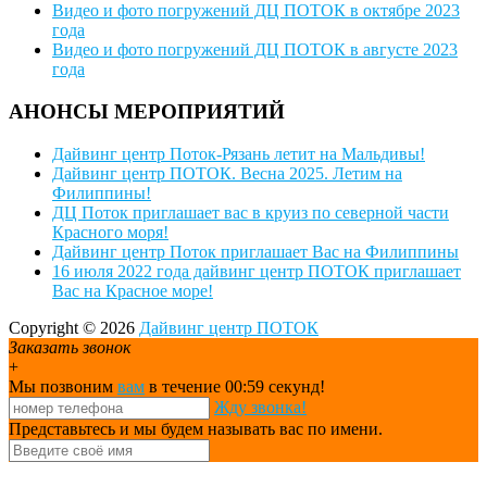
Видео и фото погружений ДЦ ПОТОК в октябре 2023
года
Видео и фото погружений ДЦ ПОТОК в августе 2023
года
АНОНСЫ МЕРОПРИЯТИЙ
Дайвинг центр Поток-Рязань летит на Мальдивы!
Дайвинг центр ПОТОК. Весна 2025. Летим на
Филиппины!
ДЦ Поток приглашает вас в круиз по северной части
Красного моря!
Дайвинг центр Поток приглашает Вас на Филиппины
16 июля 2022 года дайвинг центр ПОТОК приглашает
Вас на Красное море!
Copyright © 2026
Дайвинг центр ПОТОК
Заказать звонок
+
Мы позвоним
вам
в течение 00:
59
секунд!
Жду звонка!
Представьтесь и мы будем называть вас по имени.