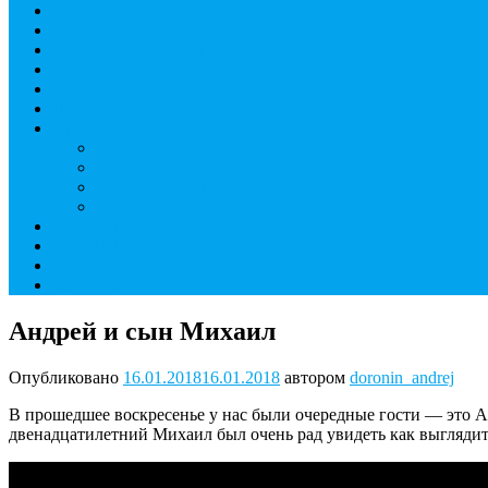
Дайвинг курсы
Детский дайвинг
Технический дайвинг
Фридайвинг
Летний лагерь
Цены на дайвинг
Инструкторы
Головин Андрей Алексеевич
Головина Татьяна Алексеевна
Генералова Алёна Андреевна
Доронин Андрей Николаевич
О дайвинг центре
ОТЗЫВЫ
МАГАЗИН
Контакты
Андрей и сын Михаил
Опубликовано
16.01.2018
16.01.2018
автором
doronin_andrej
В прошедшее воскресенье у нас были очередные гости — это А
двенадцатилетний Михаил был очень рад увидеть как выглядит