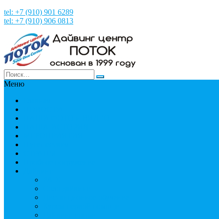
tel: +7 (910) 901 6289
tel: +7 (910) 906 0813
Меню
Главная
НОВОСТИ
НАШИ ФОТО и ВИДЕО
НАША ИСТОРИЯ
МЕРОПРИЯТИЯ
Путешествия
СТРАНЫ
Пробное погружение
Дайвинг
PADI
Соло дайвинг
Дистанционное обучение
Курсы первой помощи
Дайвинг статьи