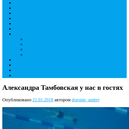
Дайвинг курсы
Детский дайвинг
Технический дайвинг
Фридайвинг
Летний лагерь
Цены на дайвинг
Инструкторы
Головин Андрей Алексеевич
Головина Татьяна Алексеевна
Генералова Алёна Андреевна
Доронин Андрей Николаевич
О дайвинг центре
ОТЗЫВЫ
МАГАЗИН
Контакты
Александра Тамбовская у нас в гостях
Опубликовано
21.01.2018
автором
doronin_andrej