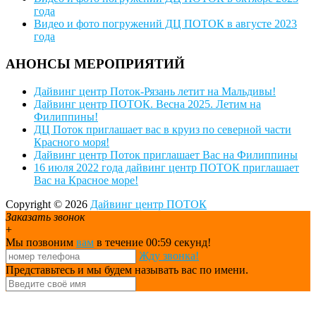
года
Видео и фото погружений ДЦ ПОТОК в августе 2023
года
АНОНСЫ МЕРОПРИЯТИЙ
Дайвинг центр Поток-Рязань летит на Мальдивы!
Дайвинг центр ПОТОК. Весна 2025. Летим на
Филиппины!
ДЦ Поток приглашает вас в круиз по северной части
Красного моря!
Дайвинг центр Поток приглашает Вас на Филиппины
16 июля 2022 года дайвинг центр ПОТОК приглашает
Вас на Красное море!
Copyright © 2026
Дайвинг центр ПОТОК
Заказать звонок
+
Мы позвоним
вам
в течение 00:
59
секунд!
Жду звонка!
Представьтесь и мы будем называть вас по имени.