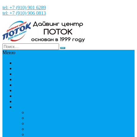
tel: +7 (910) 901 6289
tel: +7 (910) 906 0813
Меню
Главная
НОВОСТИ
НАШИ ФОТО и ВИДЕО
НАША ИСТОРИЯ
МЕРОПРИЯТИЯ
Путешествия
СТРАНЫ
Пробное погружение
Дайвинг
PADI
Соло дайвинг
Дистанционное обучение
Курсы первой помощи
Дайвинг статьи