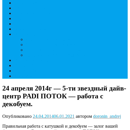
Дайвинг курсы
Детский дайвинг
Технический дайвинг
Фридайвинг
Летний лагерь
Цены на дайвинг
Инструкторы
Головин Андрей Алексеевич
Головина Татьяна Алексеевна
Генералова Алёна Андреевна
Доронин Андрей Николаевич
О дайвинг центре
ОТЗЫВЫ
МАГАЗИН
Контакты
24 апреля 2014г — 5-ти звездный дайв-
центр PADI ПОТОК — работа с
декобуем.
Опубликовано
24.04.2014
06.01.2021
автором
doronin_andrej
Правильная работа с катушкой и декобуем — залог вашей