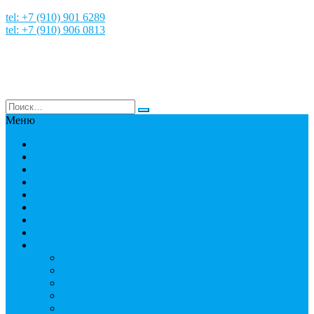
tel: +7 (910) 901 6289
tel: +7 (910) 906 0813
Меню
Главная
НОВОСТИ
НАШИ ФОТО и ВИДЕО
НАША ИСТОРИЯ
МЕРОПРИЯТИЯ
Путешествия
СТРАНЫ
Пробное погружение
Дайвинг
PADI
Соло дайвинг
Дистанционное обучение
Курсы первой помощи
Дайвинг статьи