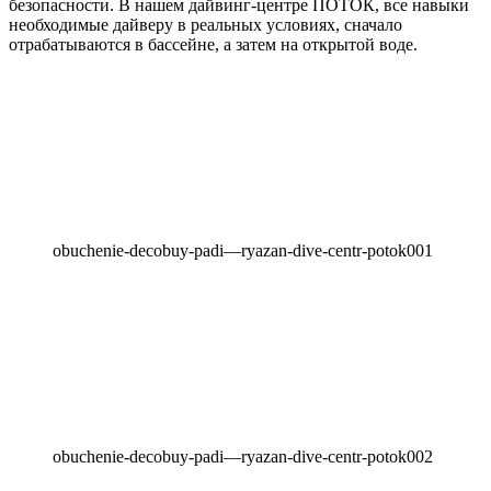
безопасности. В нашем дайвинг-центре ПОТОК, все навыки
необходимые дайверу в реальных условиях, сначало
отрабатываются в бассейне, а затем на открытой воде.
obuchenie-decobuy-padi—ryazan-dive-centr-potok001
obuchenie-decobuy-padi—ryazan-dive-centr-potok002