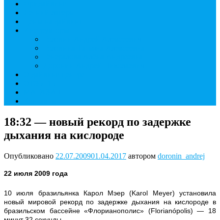
Фридайвинг
Летний лагерь
Цены на дайвинг
Инструкторы
Головин Андрей Алексеевич
Головина Татьяна Алексеевна
Генералова Алёна Андреевна
Доронин Андрей Николаевич
О дайвинг центре
ОТЗЫВЫ
МАГАЗИН
Контакты
18:32 — новый рекорд по задержке
дыхания на кислороде
Опубликовано
22.07.2009
01.04.2017
автором
doronin_andrej
22 июля 2009 года
10 июля бразильянка Карол Мэер (Karol Meyer) установила
новый мировой рекорд по задержке дыхания на кислороде в
бразильском бассейне «Флорианополис» (Florianópolis) — 18
минут 32 секунды.