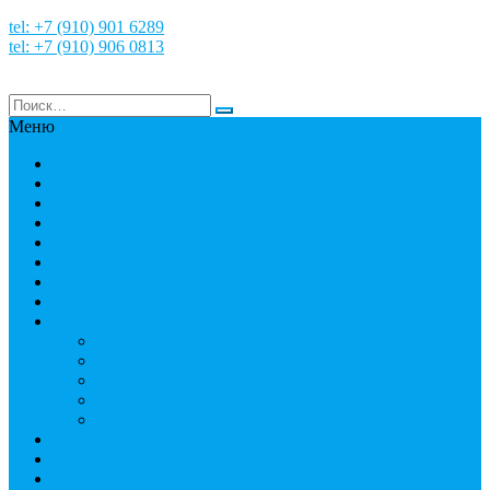
tel: +7 (910) 901 6289
tel: +7 (910) 906 0813
Меню
Главная
НОВОСТИ
НАШИ ФОТО и ВИДЕО
НАША ИСТОРИЯ
МЕРОПРИЯТИЯ
Путешествия
СТРАНЫ
Пробное погружение
Дайвинг
PADI
Соло дайвинг
Дистанционное обучение
Курсы первой помощи
Дайвинг статьи
Дайвинг курсы
Детский дайвинг
Технический дайвинг