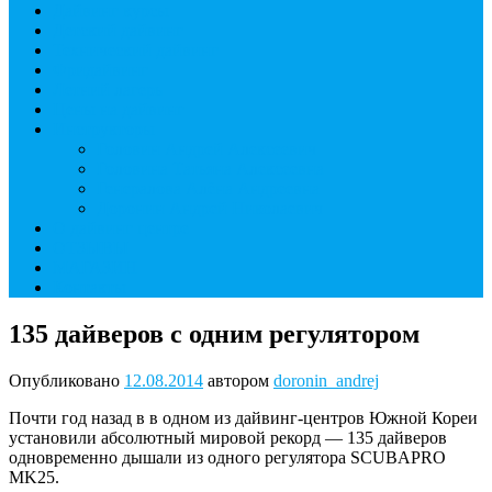
Дайвинг курсы
Детский дайвинг
Технический дайвинг
Фридайвинг
Летний лагерь
Цены на дайвинг
Инструкторы
Головин Андрей Алексеевич
Головина Татьяна Алексеевна
Генералова Алёна Андреевна
Доронин Андрей Николаевич
О дайвинг центре
ОТЗЫВЫ
МАГАЗИН
Контакты
135 дайверов с одним регулятором
Опубликовано
12.08.2014
автором
doronin_andrej
Почти год назад в в одном из дайвинг-центров Южной Кореи
установили абсолютный мировой рекорд — 135 дайверов
одновременно дышали из одного регулятора SCUBAPRO
MK25.