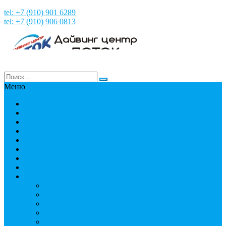
tel: +7 (910) 901 6289
tel: +7 (910) 906 0813
Меню
Главная
НОВОСТИ
НАШИ ФОТО и ВИДЕО
НАША ИСТОРИЯ
МЕРОПРИЯТИЯ
Путешествия
СТРАНЫ
Пробное погружение
Дайвинг
PADI
Соло дайвинг
Дистанционное обучение
Курсы первой помощи
Дайвинг статьи