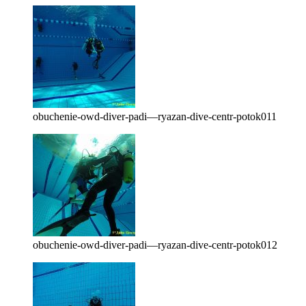
obuchenie-owd-diver-padi—ryazan-dive-centr-potok011
obuchenie-owd-diver-padi—ryazan-dive-centr-potok012