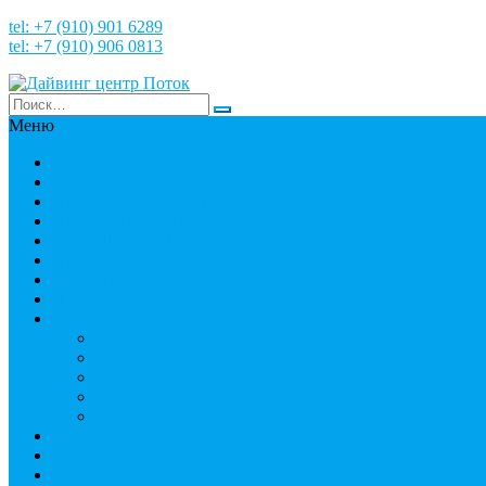
tel: +7 (910) 901 6289
tel: +7 (910) 906 0813
Меню
Главная
НОВОСТИ
НАШИ ФОТО и ВИДЕО
НАША ИСТОРИЯ
МЕРОПРИЯТИЯ
Путешествия
СТРАНЫ
Пробное погружение
Дайвинг
PADI
Соло дайвинг
Дистанционное обучение
Курсы первой помощи
Дайвинг статьи
Дайвинг курсы
Детский дайвинг
Технический дайвинг