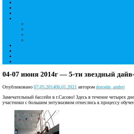
Фридайвинг
Летний лагерь
Цены на дайвинг
Инструкторы
Головин Андрей Алексеевич
Головина Татьяна Алексеевна
Генералова Алёна Андреевна
Доронин Андрей Николаевич
О дайвинг центре
ОТЗЫВЫ
МАГАЗИН
Контакты
04-07 июня 2014г — 5-ти звездный да
Опубликовано
07.05.2014
06.01.2021
автором
doronin_andrej
Замечательный бассейн в г.Сасово! Здесь в течение четырех
участники с большим энтузиазмом отнеслись к процессу обуче